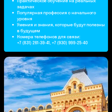
Практическое обучение на реальных
задачах
Популярная профессия с начального
уровня
Умения и знания, которые будут полезны
в будущем
Номера телефонов для связи:
+7 (831) 261‑39-41, +7 (930) 999-25-40