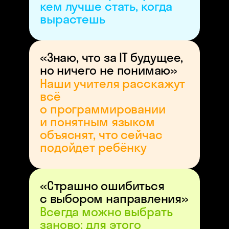
кем лучше стать, когда
вырастешь
«Знаю, что за IT будущее,
но ничего не понимаю»
Наши учителя расскажут
всё
о программировании
и понятным языком
объяснят, что сейчас
подойдет ребёнку
«Страшно ошибиться
с выбором направления»
Всегда можно выбрать
заново: для этого