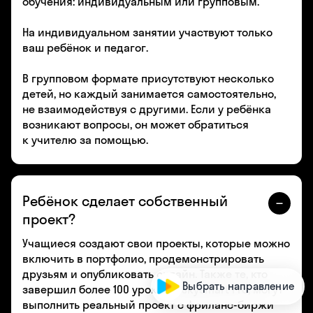
обучения: индивидуальным или групповым.
На индивидуальном занятии участвуют только
ваш ребёнок и педагог.
В групповом формате присутствуют несколько
детей, но каждый занимается самостоятельно,
не взаимодействуя с другими. Если у ребёнка
возникают вопросы, он может обратиться
к учителю за помощью.
Ребёнок сделает собственный
проект?
Учащиеся создают свои проекты, которые можно
включить в портфолио, продемонстрировать
друзьям и опубликовать онлайн. Также те, кто
Выбрать направление
завершил более 100 уроков в Skysmart Pro, могут
выполнить реальный проект с фриланс-биржи