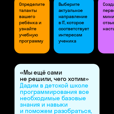
Определите
Выберите
Созд
таланты
актуальное
перв
вашего
направление
мини
ребёнка и
в IT, которое
отзы
узнайте
соответствует
наст
учебную
интересам
программу
ученика
«Мы ещё сами
не решили, чего хотим»
Дадим в детской школе
программирования все
необходимые базовые
знания и навыки
и поможем разобраться,